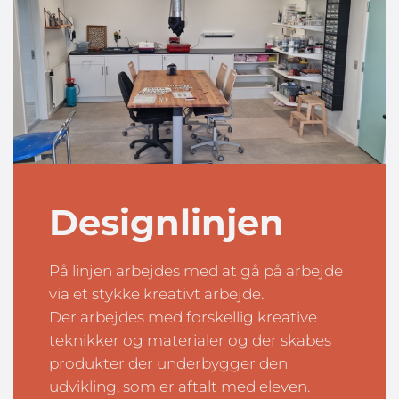
Designlinjen
På linjen arbejdes med at gå på arbejde
via et stykke kreativt arbejde.
Der arbejdes med forskellig kreative
teknikker og materialer og der skabes
produkter der underbygger den
udvikling, som er aftalt med eleven.