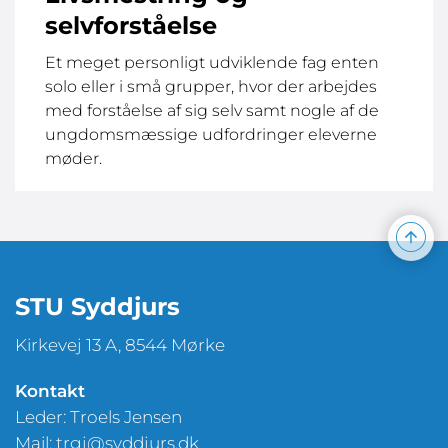
selvforståelse
Et meget personligt udviklende fag enten
solo eller i små grupper, hvor der arbejdes
med forståelse af sig selv samt nogle af de
ungdomsmæssige udfordringer eleverne
møder.
STU Syddjurs
Kirkevej 13 A, 8544 Mørke
Kontakt
Leder: Troels Jensen
Mail:
trgj@syddjurs.dk